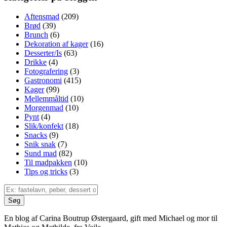
Aftensmad
(209)
Brød
(39)
Brunch
(6)
Dekoration af kager
(16)
Desserter/Is
(63)
Drikke
(4)
Fotografering
(3)
Gastronomi
(415)
Kager
(99)
Mellemmåltid
(10)
Morgenmad
(10)
Pynt
(4)
Slik/konfekt
(18)
Snacks
(9)
Snik snak
(7)
Sund mad
(82)
Til madpakken
(10)
Tips og tricks
(3)
En blog af Carina Boutrup Østergaard, gift med Michael og mor til