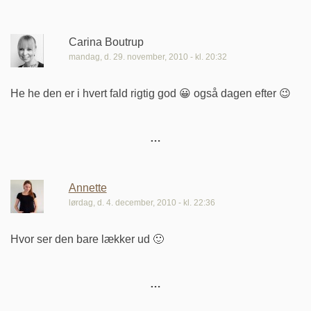
Carina Boutrup
mandag, d. 29. november, 2010 - kl. 20:32
He he den er i hvert fald rigtig god 😀 også dagen efter 😉
Annette
lørdag, d. 4. december, 2010 - kl. 22:36
Hvor ser den bare lækker ud 🙂