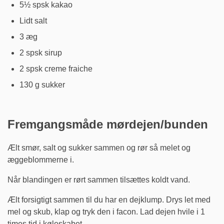
5½ spsk kakao
Lidt salt
3 æg
2 spsk sirup
2 spsk creme fraiche
130 g sukker
Fremgangsmåde mørdejen/bunden
Ælt smør, salt og sukker sammen og rør så melet og
æggeblommerne i.
Når blandingen er rørt sammen tilsættes koldt vand.
Ælt forsigtigt sammen til du har en dejklump. Drys let med
mel og skub, klap og tryk den i facon. Lad dejen hvile i 1
times tid i køleskabet.