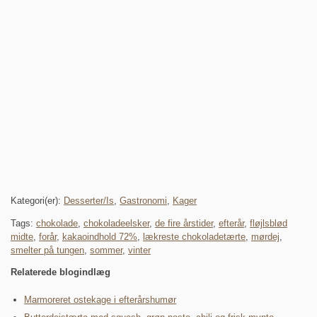
Kategori(er):
Desserter/Is
,
Gastronomi
,
Kager
Tags:
chokolade
,
chokoladeelsker
,
de fire årstider
,
efterår
,
fløjlsblød
midte
,
forår
,
kakaoindhold 72%
,
lækreste chokoladetærte
,
mørdej
,
smelter på tungen
,
sommer
,
vinter
Relaterede blogindlæg
Marmoreret ostekage i efterårshumør