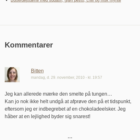
Butterdejstærte med squash, grøn pesto, chili og frisk mynte
Kommentarer
Bitten
mandag, d. 29. november, 2010 - kl. 19:57
Jeg kan allerede mærke den smelte på tungen…
Kan jo nok ikke helt undgå at afprøve den på et tidspunkt,
eftersom jeg er indbegrebet af en chokoladeelsker. Jeg
håber at en lejlighed byder sig snarest!