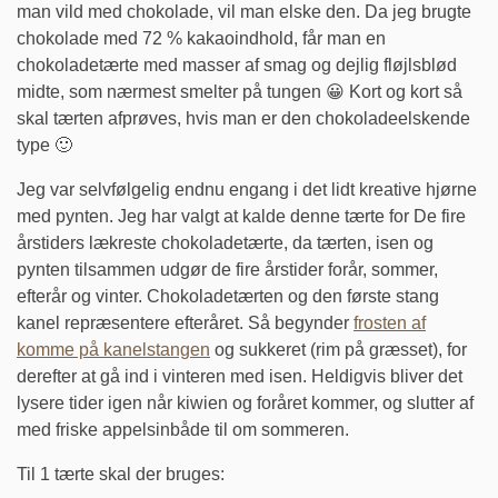
man vild med chokolade, vil man elske den. Da jeg brugte
chokolade med 72 % kakaoindhold, får man en
chokoladetærte med masser af smag og dejlig fløjlsblød
midte, som nærmest smelter på tungen 😀 Kort og kort så
skal tærten afprøves, hvis man er den chokoladeelskende
type 🙂
Jeg var selvfølgelig endnu engang i det lidt kreative hjørne
med pynten. Jeg har valgt at kalde denne tærte for De fire
årstiders lækreste chokoladetærte, da tærten, isen og
pynten tilsammen udgør de fire årstider forår, sommer,
efterår og vinter. Chokoladetærten og den første stang
kanel repræsentere efteråret. Så begynder
frosten af
komme på kanelstangen
og sukkeret (rim på græsset), for
derefter at gå ind i vinteren med isen. Heldigvis bliver det
lysere tider igen når kiwien og foråret kommer, og slutter af
med friske appelsinbåde til om sommeren.
Til 1 tærte skal der bruges: