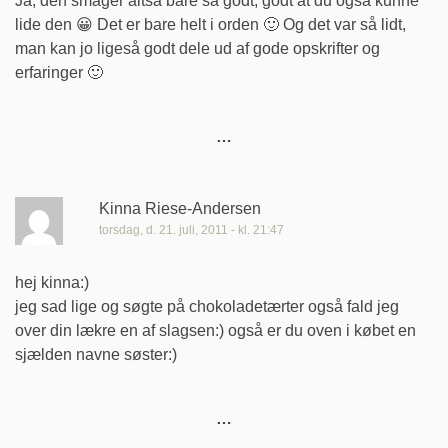
Ja, den smager altså bare så godt, godt at du også kunne
lide den 😀 Det er bare helt i orden 🙂 Og det var så lidt,
man kan jo ligeså godt dele ud af gode opskrifter og
erfaringer 🙂
Kinna Riese-Andersen
torsdag, d. 21. juli, 2011 - kl. 21:47
hej kinna:)
jeg sad lige og søgte på chokoladetærter også fald jeg
over din lækre en af slagsen:) også er du oven i købet en
sjælden navne søster:)