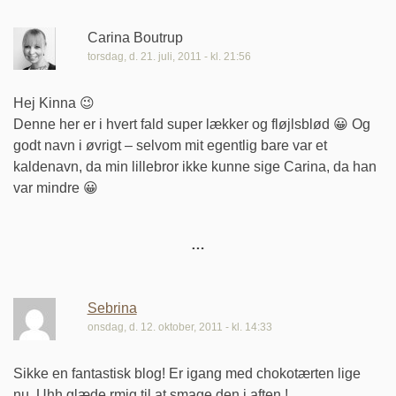
Carina Boutrup
torsdag, d. 21. juli, 2011 - kl. 21:56
Hej Kinna 😉
Denne her er i hvert fald super lækker og fløjlsblød 😀 Og
godt navn i øvrigt – selvom mit egentlig bare var et
kaldenavn, da min lillebror ikke kunne sige Carina, da han
var mindre 😀
Sebrina
onsdag, d. 12. oktober, 2011 - kl. 14:33
Sikke en fantastisk blog! Er igang med chokotærten lige
nu. Uhh glæde rmig til at smage den i aften !