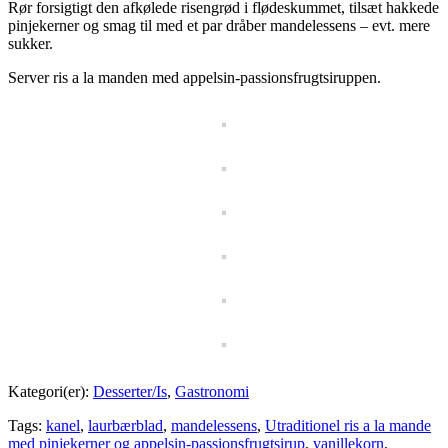
Rør forsigtigt den afkølede risengrød i flødeskummet, tilsæt hakkede
pinjekerner og smag til med et par dråber mandelessens – evt. mere
sukker.
Server ris a la manden med appelsin-passionsfrugtsiruppen.
Kategori(er):
Desserter/Is
,
Gastronomi
Tags:
kanel
,
laurbærblad
,
mandelessens
,
Utraditionel ris a la mande
med pinjekerner og appelsin-passionsfrugtsirup
,
vanillekorn
,