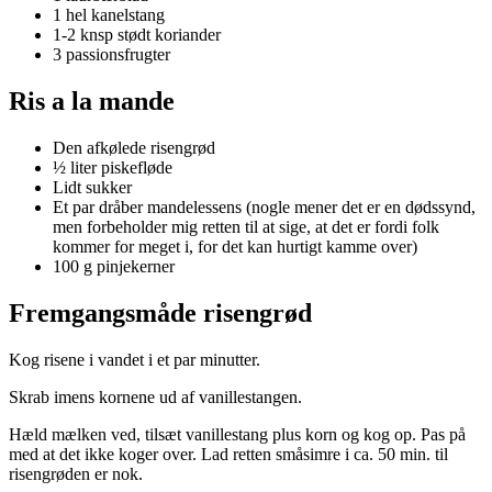
1 hel kanelstang
1-2 knsp stødt koriander
3 passionsfrugter
Ris a la mande
Den afkølede risengrød
½ liter piskefløde
Lidt sukker
Et par dråber mandelessens (nogle mener det er en dødssynd,
men forbeholder mig retten til at sige, at det er fordi folk
kommer for meget i, for det kan hurtigt kamme over)
100 g pinjekerner
Fremgangsmåde risengrød
Kog risene i vandet i et par minutter.
Skrab imens kornene ud af vanillestangen.
Hæld mælken ved, tilsæt vanillestang plus korn og kog op. Pas på
med at det ikke koger over. Lad retten småsimre i ca. 50 min. til
risengrøden er nok.