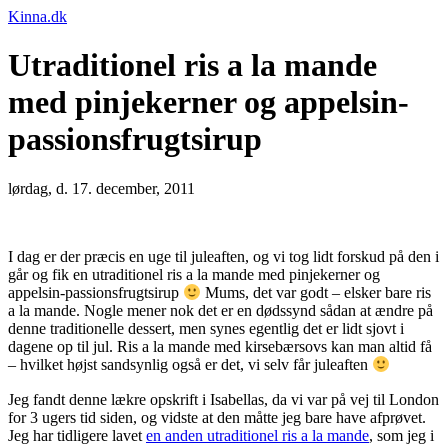
Kinna.dk
Utraditionel ris a la mande
med pinjekerner og appelsin-
passionsfrugtsirup
lørdag, d. 17. december, 2011
I dag er der præcis en uge til juleaften, og vi tog lidt forskud på den i
går og fik en utraditionel ris a la mande med pinjekerner og
appelsin-passionsfrugtsirup
Mums, det var godt – elsker bare ris
a la mande. Nogle mener nok det er en dødssynd sådan at ændre på
denne traditionelle dessert, men synes egentlig det er lidt sjovt i
dagene op til jul. Ris a la mande med kirsebærsovs kan man altid få
– hvilket højst sandsynlig også er det, vi selv får juleaften
Jeg fandt denne lækre opskrift i Isabellas, da vi var på vej til London
for 3 ugers tid siden, og vidste at den måtte jeg bare have afprøvet.
Jeg har tidligere lavet
en anden utraditionel ris a la mande
, som jeg i