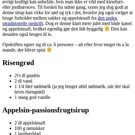
øvrigt kraftigt kan anbefale, hvis man ikke er vild med kirsebær-
eller jordbærsovs. Til forskel fra sidste gang, synes jeg dog godt at
denne sirup kan virke for sød og tyk i det, hvorfor jeg også vælger at
bruge forholdet mellem sukker og appelsinsaft fra
den anden
utraditionelle opskrift
. Dog er denne klart mere julet med både kanel
og appelsinsaft, hvilket egentlig gør den lidt hyggelig
Den kan
desuden også bruges til is.
Opskriften egner sig til ca. 6 personer – alt efter hvor meget ris a la
mande, der bliver spist
Risengrød
2½ dl grødris
2 dl vand
1 1/4 liter sødmælk (ja jeg bruger altid sødmælk, når der skal
laves risengrød)
1 stang god vanille
Appelsin-passionsfrugtsirup
2 dl appelsinsaft
100 g rørsukker
1 laurbærblad