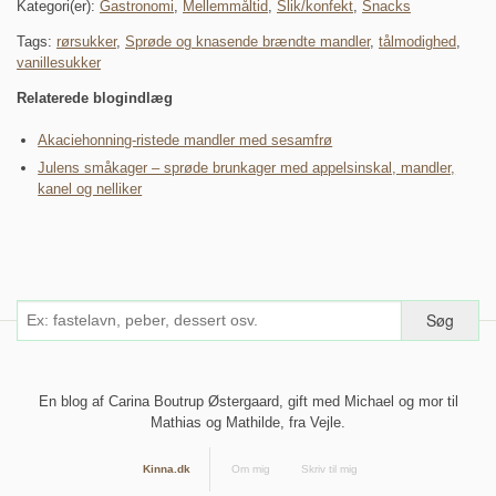
Kategori(er):
Gastronomi
,
Mellemmåltid
,
Slik/konfekt
,
Snacks
Tags:
rørsukker
,
Sprøde og knasende brændte mandler
,
tålmodighed
,
vanillesukker
Relaterede blogindlæg
Akaciehonning-ristede mandler med sesamfrø
Julens småkager – sprøde brunkager med appelsinskal, mandler,
kanel og nelliker
En blog af Carina Boutrup Østergaard, gift med Michael og mor til
Mathias og Mathilde, fra Vejle.
Kinna.dk
Om mig
Skriv til mig