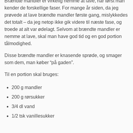
Brændte mandler er virkelig nemme at lave, når først man
kender de forskellige faser. For mange år siden, da jeg
prøvede at lave brændte mandler første gang, mislykkedes
det totalt – da jeg netop ikke gik videre til næste fase, og
troede at alt var ødelagt. Selvom at brændte mandler er
nemme at lave, skal man have god tid og en god portion
tålmodighed.
Disse brændte mandler er knasende sprøde, og smager
som dem, man køber “på gaden”.
Til en portion skal bruges:
200 g mandler
200 g rørsukker
3/4 dl vand
1/2 tsk vanillesukker