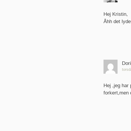
Hej Kristin,
Åhh det lyde
Dor
torsd
Hej ,jeg har
forkert,men 