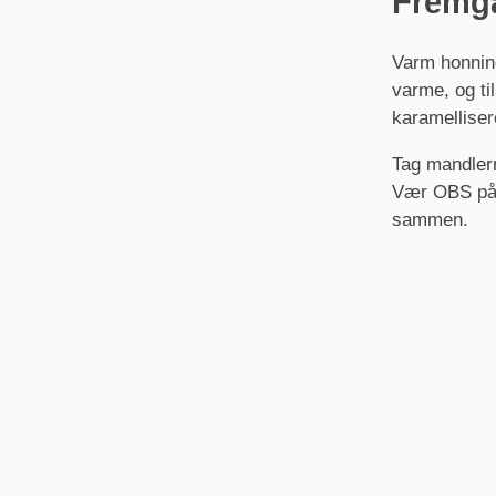
Fremg
Varm honning
varme, og ti
karamelliser
Tag mandlern
Vær OBS på a
sammen.