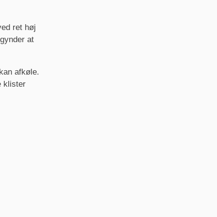
ed ret høj
egynder at
kan afkøle.
klister