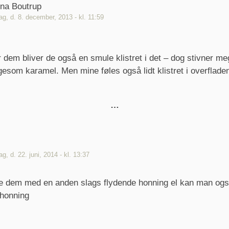
ina Boutrup
g, d. 8. december, 2013 - kl. 11:59
r dem bliver de også en smule klistret i det – dog stivner me
gesom karamel. Men mine føles også lidt klistret i overflade
g, d. 22. juni, 2014 - kl. 13:37
e dem med en anden slags flydende honning el kan man og
 honning