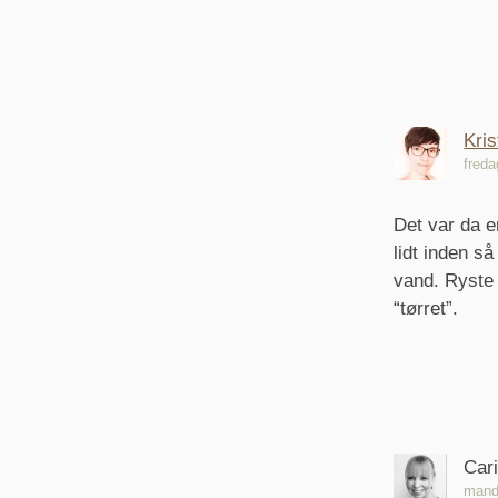
Kris
freda
Det var da en
lidt inden s
vand. Ryste
“tørret”.
Car
manda