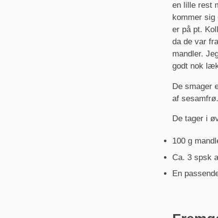
en lille rest
kommer sig e
er på pt. Ko
da de var fr
mandler. Jeg
godt nok læk
De smager eg
af sesamfrø
De tager i øv
100 g mandl
Ca. 3 spsk 
En passende