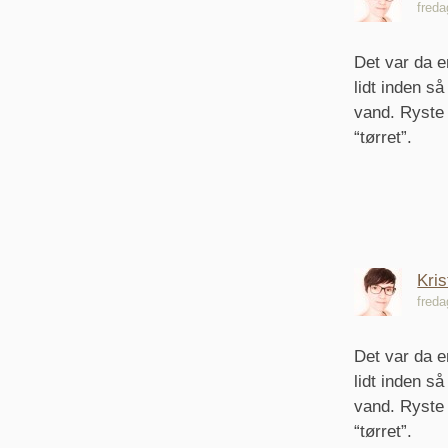
freda
Det var da en
lidt inden s
vand. Ryste
“tørret”.
Kris
freda
Det var da en
lidt inden s
vand. Ryste
“tørret”.