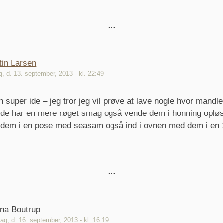
tin Larsen
g, d. 13. september, 2013 - kl. 22:49
 super ide – jeg tror jeg vil prøve at lave nogle hvor mandler
å de har en mere røget smag også vende dem i honning opløst
 dem i en pose med seasam også ind i ovnen med dem i en 1
ina Boutrup
g, d. 16. september, 2013 - kl. 16:19