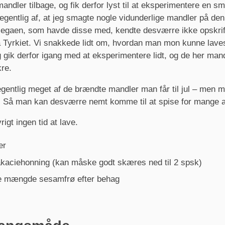
 mandler tilbage, og fik derfor lyst til at eksperimentere en s
gentlig af, at jeg smagte nogle vidunderlige mandler på den
llegaen, som havde disse med, kendte desværre ikke opskri
a Tyrkiet. Vi snakkede lidt om, hvordan man mon kunne lave
 gik derfor igang med at eksperimentere lidt, og de her mand
re.
entlig meget af de brændte mandler man får til jul – men m
. Så man kan desværre nemt komme til at spise for mange 
rigt ingen tid at lave.
er
akaciehonning (kan måske godt skæres ned til 2 spsk)
 mængde sesamfrø efter behag