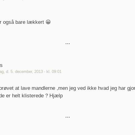
r også bare lækkert 😀
is
ag, d. 5. december, 2013 - kl. 09:01
 prøvet at lave mandlerne ,men jeg ved ikke hvad jeg har gjor
de er helt klisterede ? Hjælp