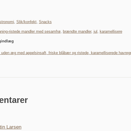
stronomi
,
Slik/konfekt
,
Snacks
ning-ristede mandler med sesamfrø
,
brændte mandler
,
jul
,
karamellisere
gindlæg
 uden æg med appelsinsaft, friske blåbær og ristede, karamelliserede havreg
ntarer
tin Larsen