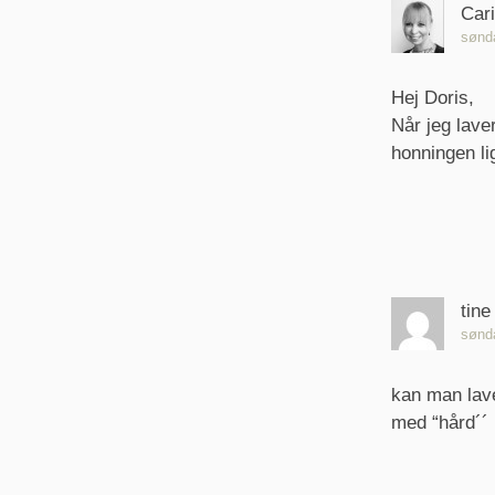
Car
sønda
Hej Doris,
Når jeg lave
honningen li
tine
sønda
kan man lav
med “hård´´