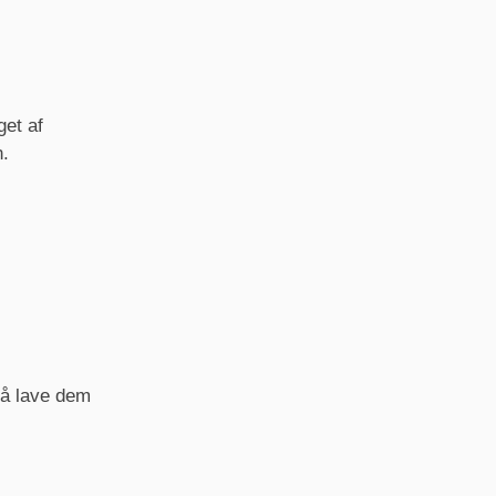
get af
n.
så lave dem