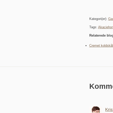
Kategori(er):
Ga
Tags:
Akaciehon
Relaterede blo
Cremet koldskål
Komme
Kris