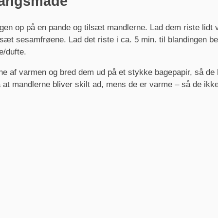
angsmåde
en op på en pande og tilsæt mandlerne. Lad dem riste lidt v
lsæt sesamfrøene. Lad det riste i ca. 5 min. til blandingen b
e/dufte.
e af varmen og bred dem ud på et stykke bagepapir, så de 
t mandlerne bliver skilt ad, mens de er varme – så de ikke 