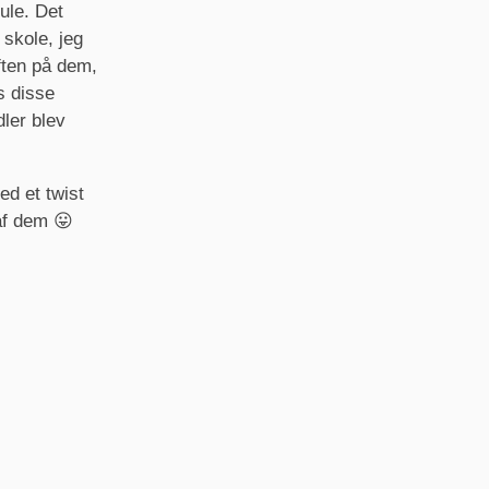
mule. Det
 skole, jeg
ften på dem,
s disse
ler blev
ed et twist
af dem 😛