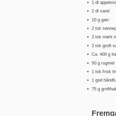
1 dl appelsin
2 dl vand
10 g gær
2 tsk senne
2 tsk mørk m
2 tsk groft s
Ca. 400 g it
50 g rugmel
1 tsk frisk t
1 god håndfu
75 g grofth
Fremg