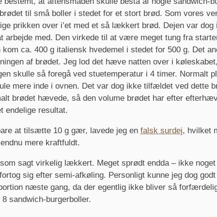
 bestemt, at aftensmaden skulle bestå af nogle sandwich-b
brødet til små boller i stedet for et stort brød. Som vores v
lige prikken over i’et med et så lækkert brød. Dejen var dog i
t arbejde med. Den virkede til at være meget tung fra starten
 kom ca. 400 g italiensk hvedemel i stedet for 500 g. Det an
ingen af brødet. Jeg lod det hæve natten over i køleskabet
en skulle så foregå ved stuetemperatur i 4 timer. Normalt pl
e mere inde i ovnen. Det var dog ikke tilfældet ved dette b
lt brødet hævede, så den volume brødet har efter efterhæv
t endelige resultat.
bare at tilsætte 10 g gær, lavede jeg en
falsk surdej
, hvilket
 endnu mere kraftfuldt.
som sagt virkelig lækkert. Meget sprødt endda – ikke noget
ortog sig efter semi-afkøling. Personligt kunne jeg dog godt
portion næste gang, da der egentlig ikke bliver så forfærdel
k 8 sandwich-burgerboller.