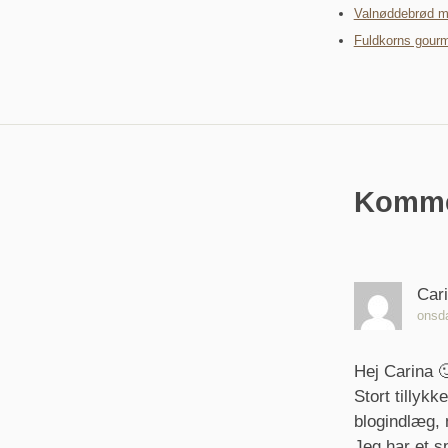
Valnøddebrød m
Fuldkorns gourm
Komme
Car
onsda
Hej Carina 
Stort tillyk
blogindlæg, 
Jeg har et s