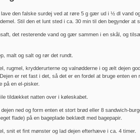
 lave den falske surdej ved at røre 5 g gær ud i ½ dl vand og
demel. Stil den et lunt sted i ca. 30 min til den begynder at 
saft, det resterende vand og gær sammen i en skål, og tils
p, malt og salt og rør det rundt.
, rugmel, krydderurterne og valnødderne i og ælt dejen go
Dejen er ret fast i det, så det er en fordel at bruge enten e
e på en el-pisker.
ile tildækket natten over i køleskabet.
 dejen ned og form enten et stort brød eller 8 sandwich-burg
eget flade) på en bageplade beklædt med bagepapir.
, snit et fint mønster og lad dejen efterhæve i ca. 4 timer.