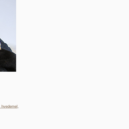
sk hvedemel
,