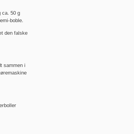
 ca. 50 g
semi-boble.
æt den falske
dt sammen i
n røremaskine
erboller