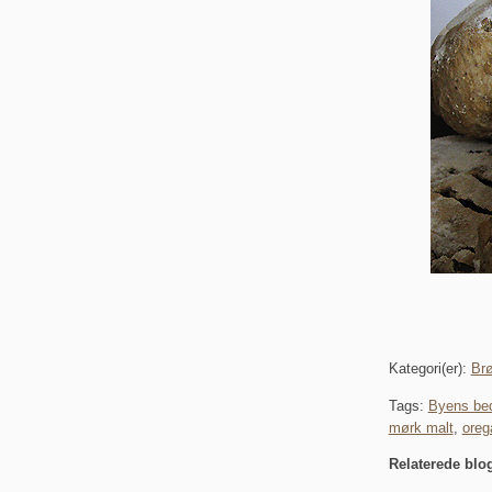
Kategori(er):
Br
Tags:
Byens bed
mørk malt
,
oreg
Relaterede blo