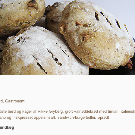
ød
,
Gastronomi
ste brød og kager af Rikke Gryberg
,
groft valnøddebrød med timian
,
italien
ano og friskpresset appelsinsaft
,
sandwich-burgerboller
,
Sprødt
gindlæg