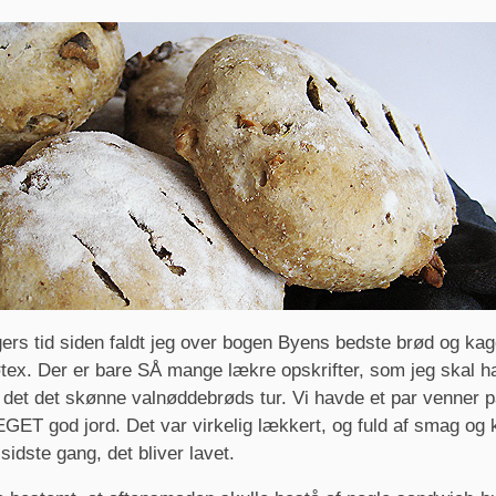
gers tid siden faldt jeg over bogen Byens bedste brød og kag
tex. Der er bare SÅ mange lækre opskrifter, som jeg skal h
v det det skønne valnøddebrøds tur. Vi havde et par venner 
MEGET god jord. Det var virkelig lækkert, og fuld af smag og k
sidste gang, det bliver lavet.