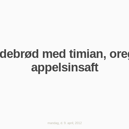
ddebrød med timian, ore
appelsinsaft
mandag, d. 9. april, 2012