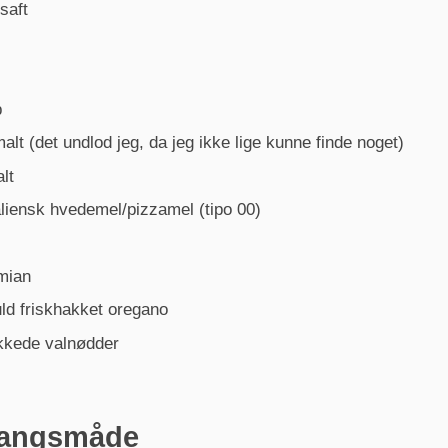
saft
p
alt (det undlod jeg, da jeg ikke lige kunne finde noget)
alt
aliensk hvedemel/pizzamel (tipo 00)
imian
ld friskhakket oregano
akkede valnødder
angsmåde