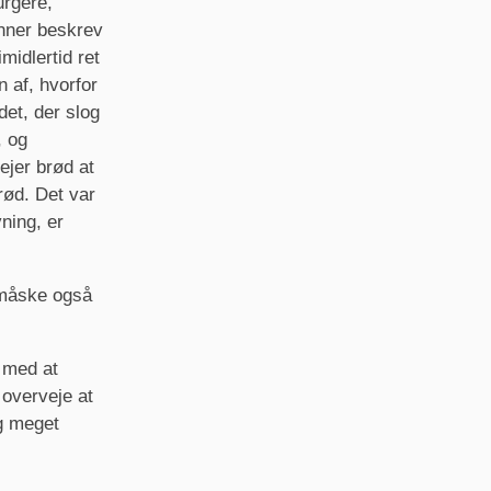
urgere,
enner beskrev
midlertid ret
 af, hvorfor
det, der slog
, og
ejer brød at
rød. Det var
ning, er
 måske også
 med at
 overveje at
ig meget