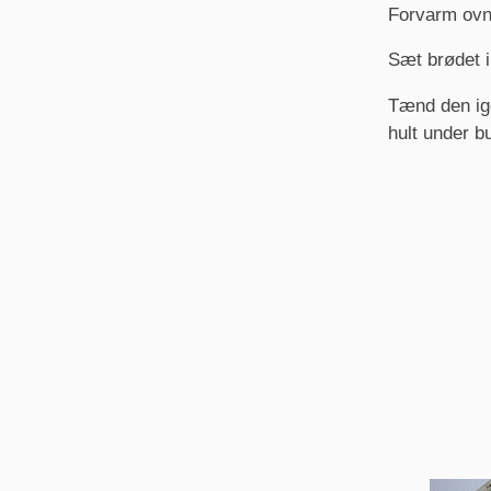
Forvarm ovn
Sæt brødet i
Tænd den ige
hult under b