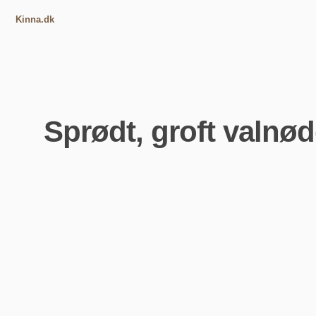
Kinna.dk
Sprødt, groft valnø