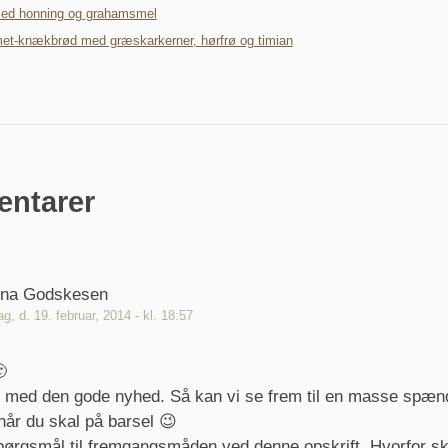
ed honning og grahamsmel
et-knækbrød med græskarkerner, hørfrø og timian
ntarer
ina Godskesen
g, d. 19. februar, 2014 - kl. 18:57

ke med den gode nyhed. Så kan vi se frem til en masse spæ
når du skal på barsel 😉
pørgsmål til fremgangsmåden ved denne opskrift. Hvorfor s