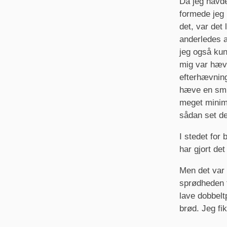
Da jeg havde
formede jeg 
det, var det 
anderledes a
jeg også kun
mig var hævn
efterhævning
hæve en smul
meget minima
sådan set de
I stedet for 
har gjort det
Men det var 
sprødheden f
lave dobbelt
brød. Jeg fi