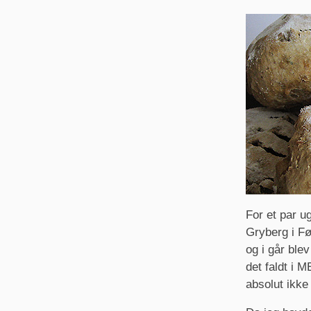
For et par u
Gryberg i Fø
og i går ble
det faldt i 
absolut ikke 