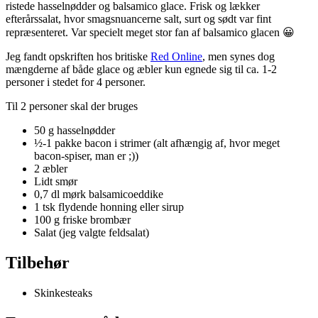
ristede hasselnødder og balsamico glace. Frisk og lækker
efterårssalat, hvor smagsnuancerne salt, surt og sødt var fint
repræsenteret. Var specielt meget stor fan af balsamico glacen 😀
Jeg fandt opskriften hos britiske
Red Online
, men synes dog
mængderne af både glace og æbler kun egnede sig til ca. 1-2
personer i stedet for 4 personer.
Til 2 personer skal der bruges
50 g hasselnødder
½-1 pakke bacon i strimer (alt afhængig af, hvor meget
bacon-spiser, man er ;))
2 æbler
Lidt smør
0,7 dl mørk balsamicoeddike
1 tsk flydende honning eller sirup
100 g friske brombær
Salat (jeg valgte feldsalat)
Tilbehør
Skinkesteaks