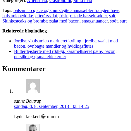
Kategori(er):
Aftensmad
,
Gastronomi
,
Sund mad
Tags:
balsamico glace og smørstegte ananasæbler fra egen have
,
balsamicoeddike
,
efterårssalat
,
frisk
,
ristede hasselnødder
,
salt
,
Skinkesteaks og brombærsalat med bacon
,
smagsnuancer
,
sødt
,
surt
Relaterede blogindlæg
Jordbær-balsamico marineret kylling i jordbær-salat med
bacon, ovnbagte mandler og hvidløgsflutes
Butterdejstærte med rødløg, karamelliseret pære, bacon,
persille og granatæblekerner
Kommentarer
sanne Boutrup
søndag, d. 8. september, 2013 - kl. 14:25
Lyder lækkert 😀 uhmm