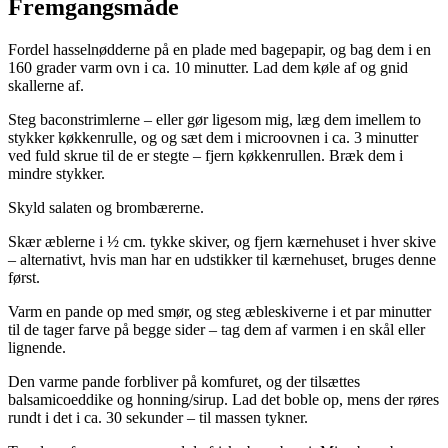
Fremgangsmåde
Fordel hasselnødderne på en plade med bagepapir, og bag dem i en
160 grader varm ovn i ca. 10 minutter. Lad dem køle af og gnid
skallerne af.
Steg baconstrimlerne – eller gør ligesom mig, læg dem imellem to
stykker køkkenrulle, og og sæt dem i microovnen i ca. 3 minutter
ved fuld skrue til de er stegte – fjern køkkenrullen. Bræk dem i
mindre stykker.
Skyld salaten og brombærerne.
Skær æblerne i ½ cm. tykke skiver, og fjern kærnehuset i hver skive
– alternativt, hvis man har en udstikker til kærnehuset, bruges denne
først.
Varm en pande op med smør, og steg æbleskiverne i et par minutter
til de tager farve på begge sider – tag dem af varmen i en skål eller
lignende.
Den varme pande forbliver på komfuret, og der tilsættes
balsamicoeddike og honning/sirup. Lad det boble op, mens der røres
rundt i det i ca. 30 sekunder – til massen tykner.