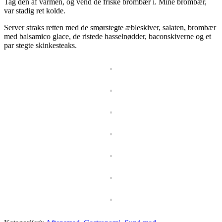
Tag den af varmen, og vend de friske brombær i. Mine brombær,
var stadig ret kolde.
Server straks retten med de smørstegte æbleskiver, salaten, brombær
med balsamico glace, de ristede hasselnødder, baconskiverne og et
par stegte skinkesteaks.