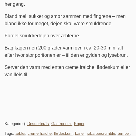
her gang.
Bland mel, sukker og smør sammen med fingrene – men
bland ikke for meget, dejen skal være smuldrende.
Fordel smuldredejen over æblerne.
Bag kagen i en 200 grader varm ovn i ca. 20-30 min. alt
efter hvor stor portionen er – til den er gylden og lysebrun.
Server den varm med enten creme fraiche, flødeskum eller
vanilleis til.
Kategori(er):
Desserter/Is
,
Gastronomi
,
Kager
Tags:
æbler
,
creme fraiche
,
flødeskum
,
kanel
,
rabarbercrumble
,
Simpel
,