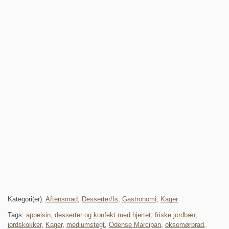
Kategori(er):
Aftensmad
,
Desserter/Is
,
Gastronomi
,
Kager
Tags:
appelsin
,
desserter og konfekt med hjertet
,
friske jordbær
,
jordskokker
,
Kager
,
mediumstegt
,
Odense Marcipan
,
oksemørbrad
,