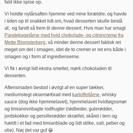
fald ikke spise op.
Vi holdte nytårsaften hjemme ved mine forældre, og havde
i tiden op til snakket lidt om, hvad desserten skulle bestå
af, og fandt så frem til denne dessert. Hvis man har smagt
Pandekagetårne med hvid chokolade- og citroncreme fra
Mette Blomsterberg
, så minder denne dessert faktisk ret
meget om det i smagen, idet de to cremer er ret ens både i
smagen og i form af ingredienserne.
Vi fik i øvrigt lidt ekstra smeltet, mørk chokoladen til
desserten.
Aftensmaden bestod i øvrigt af en super lækker,
mediumstegt oksemørbrad med
kartoffeltårne
, whisky
sauce (dog ikke hjemmelavet), hjemmelavet hvidløgssmør
og timianovnbagte rodfrugter (rødbeder, gulerødder,
jordskokker og persillerødder skrællet, skåret i tern og
hældt i et fad med timianblade og lidt stilke, salt, peber og
olie). Nøj det var guf 😀