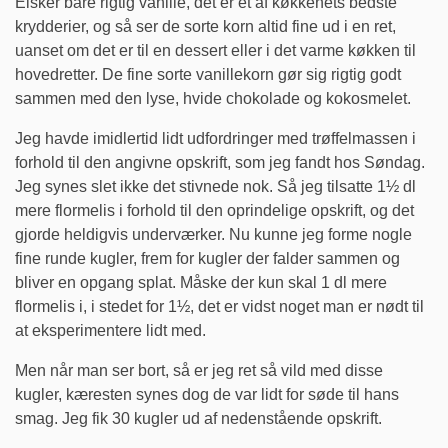
Elsker bare rigtig vanille, det er et af køkkenets bedste
krydderier, og så ser de sorte korn altid fine ud i en ret,
uanset om det er til en dessert eller i det varme køkken til
hovedretter. De fine sorte vanillekorn gør sig rigtig godt
sammen med den lyse, hvide chokolade og kokosmelet.
Jeg havde imidlertid lidt udfordringer med trøffelmassen i
forhold til den angivne opskrift, som jeg fandt hos Søndag.
Jeg synes slet ikke det stivnede nok. Så jeg tilsatte 1½ dl
mere flormelis i forhold til den oprindelige opskrift, og det
gjorde heldigvis underværker. Nu kunne jeg forme nogle
fine runde kugler, frem for kugler der falder sammen og
bliver en opgang splat. Måske der kun skal 1 dl mere
flormelis i, i stedet for 1½, det er vidst noget man er nødt til
at eksperimentere lidt med.
Men når man ser bort, så er jeg ret så vild med disse
kugler, kæresten synes dog de var lidt for søde til hans
smag. Jeg fik 30 kugler ud af nedenstående opskrift.