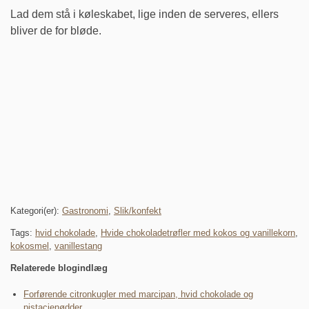
Lad dem stå i køleskabet, lige inden de serveres, ellers
bliver de for bløde.
Kategori(er):
Gastronomi
,
Slik/konfekt
Tags:
hvid chokolade
,
Hvide chokoladetrøfler med kokos og vanillekorn
,
kokosmel
,
vanillestang
Relaterede blogindlæg
Forførende citronkugler med marcipan, hvid chokolade og
pistacienødder