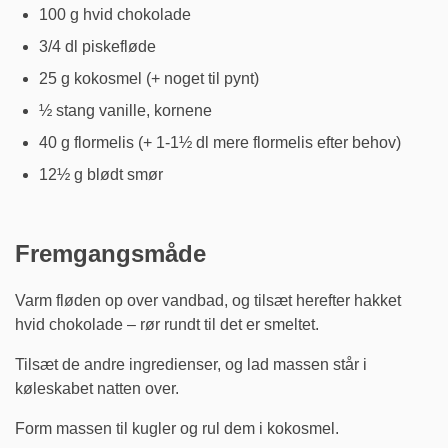
100 g hvid chokolade
3/4 dl piskefløde
25 g kokosmel (+ noget til pynt)
½ stang vanille, kornene
40 g flormelis (+ 1-1½ dl mere flormelis efter behov)
12½ g blødt smør
Fremgangsmåde
Varm fløden op over vandbad, og tilsæt herefter hakket
hvid chokolade – rør rundt til det er smeltet.
Tilsæt de andre ingredienser, og lad massen står i
køleskabet natten over.
Form massen til kugler og rul dem i kokosmel.