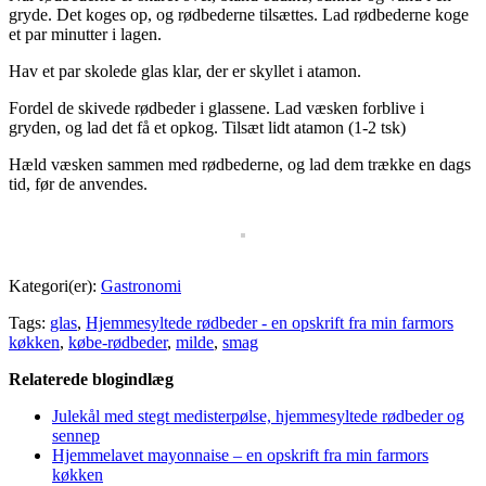
gryde. Det koges op, og rødbederne tilsættes. Lad rødbederne koge
et par minutter i lagen.
Hav et par skolede glas klar, der er skyllet i atamon.
Fordel de skivede rødbeder i glassene. Lad væsken forblive i
gryden, og lad det få et opkog. Tilsæt lidt atamon (1-2 tsk)
Hæld væsken sammen med rødbederne, og lad dem trække en dags
tid, før de anvendes.
Kategori(er):
Gastronomi
Tags:
glas
,
Hjemmesyltede rødbeder - en opskrift fra min farmors
køkken
,
købe-rødbeder
,
milde
,
smag
Relaterede blogindlæg
Julekål med stegt medisterpølse, hjemmesyltede rødbeder og
sennep
Hjemmelavet mayonnaise – en opskrift fra min farmors
køkken