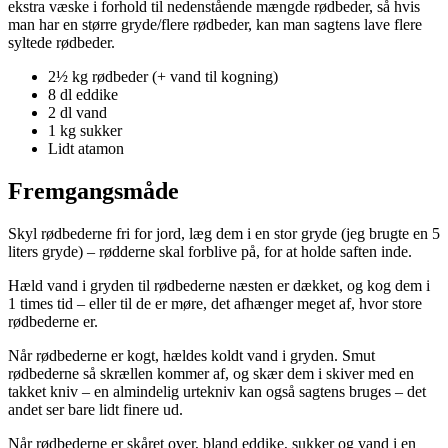
ekstra væske i forhold til nedenstående mængde rødbeder, så hvis
man har en større gryde/flere rødbeder, kan man sagtens lave flere
syltede rødbeder.
2½ kg rødbeder (+ vand til kogning)
8 dl eddike
2 dl vand
1 kg sukker
Lidt atamon
Fremgangsmåde
Skyl rødbederne fri for jord, læg dem i en stor gryde (jeg brugte en 5
liters gryde) – rødderne skal forblive på, for at holde saften inde.
Hæld vand i gryden til rødbederne næsten er dækket, og kog dem i
1 times tid – eller til de er møre, det afhænger meget af, hvor store
rødbederne er.
Når rødbederne er kogt, hældes koldt vand i gryden. Smut
rødbederne så skrællen kommer af, og skær dem i skiver med en
takket kniv – en almindelig urtekniv kan også sagtens bruges – det
andet ser bare lidt finere ud.
Når rødbederne er skåret over, bland eddike, sukker og vand i en