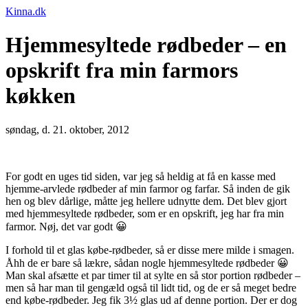
Kinna.dk
Hjemmesyltede rødbeder – en
opskrift fra min farmors
køkken
søndag, d. 21. oktober, 2012
For godt en uges tid siden, var jeg så heldig at få en kasse med
hjemme-arvlede rødbeder af min farmor og farfar. Så inden de gik
hen og blev dårlige, måtte jeg hellere udnytte dem. Det blev gjort
med hjemmesyltede rødbeder, som er en opskrift, jeg har fra min
farmor. Nøj, det var godt 😀
I forhold til et glas købe-rødbeder, så er disse mere milde i smagen.
Åhh de er bare så lækre, sådan nogle hjemmesyltede rødbeder 😀
Man skal afsætte et par timer til at sylte en så stor portion rødbeder –
men så har man til gengæld også til lidt tid, og de er så meget bedre
end købe-rødbeder. Jeg fik 3½ glas ud af denne portion. Der er dog