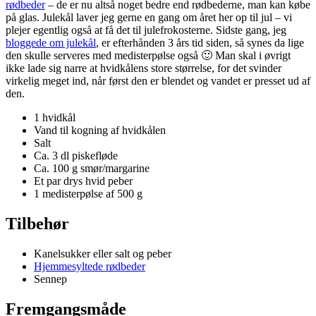
rødbeder
– de er nu altså noget bedre end rødbederne, man kan købe
på glas. Julekål laver jeg gerne en gang om året her op til jul – vi
plejer egentlig også at få det til julefrokosterne. Sidste gang, jeg
bloggede om julekål
, er efterhånden 3 års tid siden, så synes da lige
den skulle serveres med medisterpølse også 🙂 Man skal i øvrigt
ikke lade sig narre at hvidkålens store størrelse, for det svinder
virkelig meget ind, når først den er blendet og vandet er presset ud af
den.
1 hvidkål
Vand til kogning af hvidkålen
Salt
Ca. 3 dl piskefløde
Ca. 100 g smør/margarine
Et par drys hvid peber
1 medisterpølse af 500 g
Tilbehør
Kanelsukker eller salt og peber
Hjemmesyltede rødbeder
Sennep
Fremgangsmåde