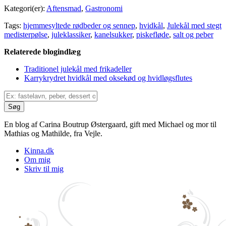
Kategori(er):
Aftensmad
,
Gastronomi
Tags:
hjemmesyltede rødbeder og sennep
,
hvidkål
,
Julekål med stegt
medisterpølse
,
juleklassiker
,
kanelsukker
,
piskefløde
,
salt og peber
Relaterede blogindlæg
Traditionel julekål med frikadeller
Karrykrydret hvidkål med oksekød og hvidløgsflutes
En blog af Carina Boutrup Østergaard, gift med Michael og mor til
Mathias og Mathilde, fra Vejle.
Kinna.dk
Om mig
Skriv til mig