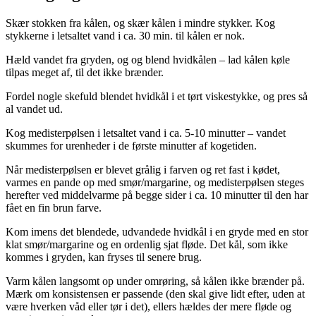
Skær stokken fra kålen, og skær kålen i mindre stykker. Kog
stykkerne i letsaltet vand i ca. 30 min. til kålen er nok.
Hæld vandet fra gryden, og og blend hvidkålen – lad kålen køle
tilpas meget af, til det ikke brænder.
Fordel nogle skefuld blendet hvidkål i et tørt viskestykke, og pres så
al vandet ud.
Kog medisterpølsen i letsaltet vand i ca. 5-10 minutter – vandet
skummes for urenheder i de første minutter af kogetiden.
Når medisterpølsen er blevet grålig i farven og ret fast i kødet,
varmes en pande op med smør/margarine, og medisterpølsen steges
herefter ved middelvarme på begge sider i ca. 10 minutter til den har
fået en fin brun farve.
Kom imens det blendede, udvandede hvidkål i en gryde med en stor
klat smør/margarine og en ordenlig sjat fløde. Det kål, som ikke
kommes i gryden, kan fryses til senere brug.
Varm kålen langsomt op under omrøring, så kålen ikke brænder på.
Mærk om konsistensen er passende (den skal give lidt efter, uden at
være hverken våd eller tør i det), ellers hældes der mere fløde og