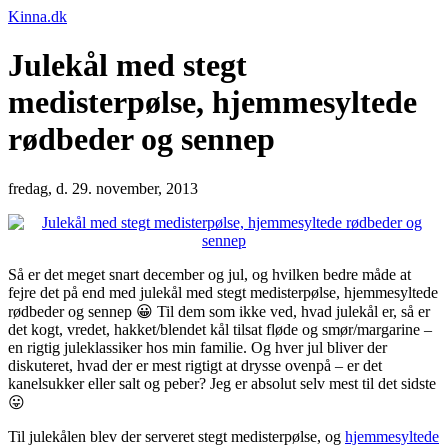
Kinna.dk
Julekål med stegt
medisterpølse, hjemmesyltede
rødbeder og sennep
fredag, d. 29. november, 2013
Så er det meget snart december og jul, og hvilken bedre måde at
fejre det på end med julekål med stegt medisterpølse, hjemmesyltede
rødbeder og sennep 😀 Til dem som ikke ved, hvad julekål er, så er
det kogt, vredet, hakket/blendet kål tilsat fløde og smør/margarine –
en rigtig juleklassiker hos min familie. Og hver jul bliver der
diskuteret, hvad der er mest rigtigt at drysse ovenpå – er det
kanelsukker eller salt og peber? Jeg er absolut selv mest til det sidste
😛
Til julekålen blev der serveret stegt medisterpølse, og
hjemmesyltede