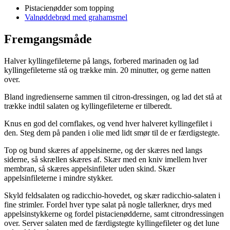
Pistacienødder som topping
Valnøddebrød med grahamsmel
Fremgangsmåde
Halver kyllingefileterne på langs, forbered marinaden og lad
kyllingefileterne stå og trække min. 20 minutter, og gerne natten
over.
Bland ingredienserne sammen til citron-dressingen, og lad det stå at
trække indtil salaten og kyllingefileterne er tilberedt.
Knus en god del cornflakes, og vend hver halveret kyllingefilet i
den. Steg dem på panden i olie med lidt smør til de er færdigstegte.
Top og bund skæres af appelsinerne, og der skæres ned langs
siderne, så skrællen skæres af. Skær med en kniv imellem hver
membran, så skæres appelsinfileter uden skind. Skær
appelsinfileterne i mindre stykker.
Skyld feldsalaten og radicchio-hovedet, og skær radicchio-salaten i
fine strimler. Fordel hver type salat på nogle tallerkner, drys med
appelsinstykkerne og fordel pistacienødderne, samt citrondressingen
over. Server salaten med de færdigstegte kyllingefileter og det lune