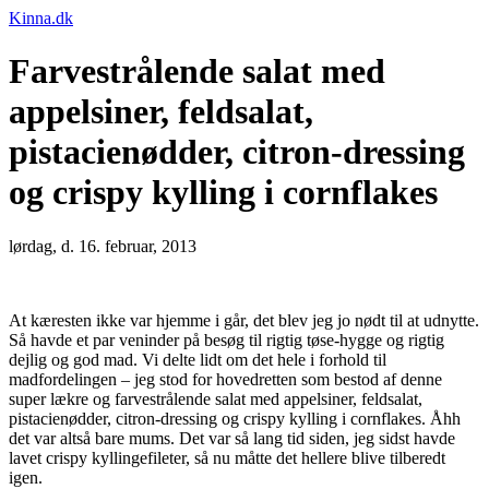
Kinna.dk
Farvestrålende salat med
appelsiner, feldsalat,
pistacienødder, citron-dressing
og crispy kylling i cornflakes
lørdag, d. 16. februar, 2013
At kæresten ikke var hjemme i går, det blev jeg jo nødt til at udnytte.
Så havde et par veninder på besøg til rigtig tøse-hygge og rigtig
dejlig og god mad. Vi delte lidt om det hele i forhold til
madfordelingen – jeg stod for hovedretten som bestod af denne
super lækre og farvestrålende salat med appelsiner, feldsalat,
pistacienødder, citron-dressing og crispy kylling i cornflakes. Åhh
det var altså bare mums. Det var så lang tid siden, jeg sidst havde
lavet crispy kyllingefileter, så nu måtte det hellere blive tilberedt
igen.