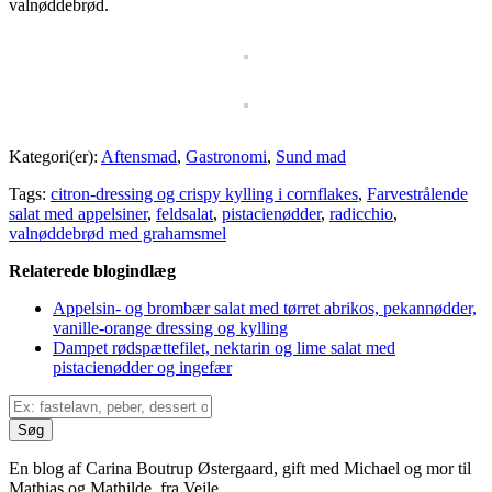
valnøddebrød.
Kategori(er):
Aftensmad
,
Gastronomi
,
Sund mad
Tags:
citron-dressing og crispy kylling i cornflakes
,
Farvestrålende
salat med appelsiner
,
feldsalat
,
pistacienødder
,
radicchio
,
valnøddebrød med grahamsmel
Relaterede blogindlæg
Appelsin- og brombær salat med tørret abrikos, pekannødder,
vanille-orange dressing og kylling
Dampet rødspættefilet, nektarin og lime salat med
pistacienødder og ingefær
En blog af Carina Boutrup Østergaard, gift med Michael og mor til
Mathias og Mathilde, fra Vejle.