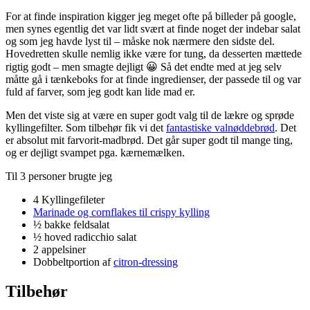
For at finde inspiration kigger jeg meget ofte på billeder på google,
men synes egentlig det var lidt svært at finde noget der indebar salat
og som jeg havde lyst til – måske nok nærmere den sidste del.
Hovedretten skulle nemlig ikke være for tung, da desserten mættede
rigtig godt – men smagte dejligt 😀 Så det endte med at jeg selv
måtte gå i tænkeboks for at finde ingredienser, der passede til og var
fuld af farver, som jeg godt kan lide mad er.
Men det viste sig at være en super godt valg til de lækre og sprøde
kyllingefilter. Som tilbehør fik vi det
fantastiske valnøddebrød
. Det
er absolut mit farvorit-madbrød. Det går super godt til mange ting,
og er dejligt svampet pga. kærnemælken.
Til 3 personer brugte jeg
4 Kyllingefileter
Marinade og cornflakes til crispy kylling
½ bakke feldsalat
½ hoved radicchio salat
2 appelsiner
Dobbeltportion af
citron-dressing
Tilbehør