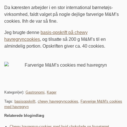
Da kæresten arbejder i en stor international børnetøjs-
virksomhed, faldt valget på nogle dejlige farverige M&M’s
cookies. Ihh de var så fine.
Jeg brugte denne
basis-opskrift på chewy
havregryncookies
, og tilsatte så 200 g M&M’s til en
almindelig portion. Opskriften giver ca. 40 cookies.
Kategori(er):
Gastronomi
,
Kager
Tags:
basisopskrift
,
chewy havregryncookies
,
Farverige M&M's cookies
med havregryn
Relaterede blogindlæg
Chewy havregryn-cookies med hvid chokolade og frysetørret