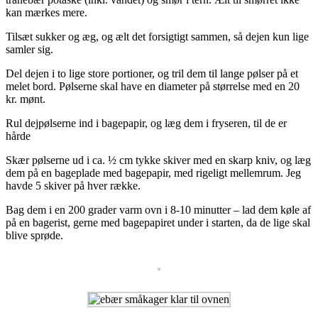
kan mærkes mere.
Tilsæt sukker og æg, og ælt det forsigtigt sammen, så dejen kun lige
samler sig.
Del dejen i to lige store portioner, og tril dem til lange pølser på et
melet bord. Pølserne skal have en diameter på størrelse med en 20
kr. mønt.
Rul dejpølserne ind i bagepapir, og læg dem i fryseren, til de er
hårde
Skær pølserne ud i ca. ½ cm tykke skiver med en skarp kniv, og læg
dem på en bageplade med bagepapir, med rigeligt mellemrum. Jeg
havde 5 skiver på hver række.
Bag dem i en 200 grader varm ovn i 8-10 minutter – lad dem køle af
på en bagerist, gerne med bagepapiret under i starten, da de lige skal
blive sprøde.