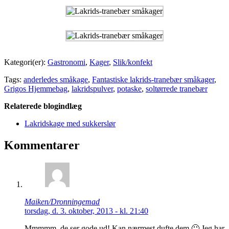
Kategori(er):
Gastronomi
,
Kager
,
Slik/konfekt
Tags:
anderledes småkage
,
Fantastiske lakrids-tranebær småkager
,
Grigos Hjemmebag
,
lakridspulver
,
potaske
,
soltørrede tranebær
Relaterede blogindlæg
Lakridskage med sukkerslør
Kommentarer
Maiken/Dronningemad
torsdag, d. 3. oktober, 2013 - kl. 21:40
Mmmmm, de ser gode ud! Kan nærmest dufte dem 🙂 Jeg har