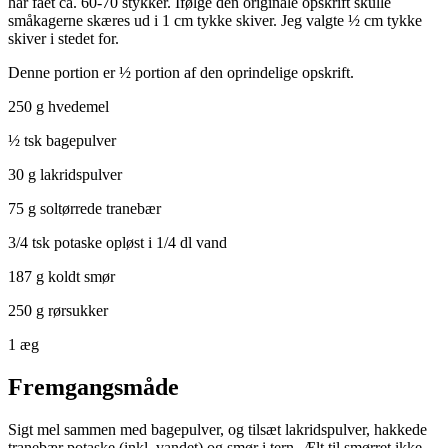
har fået ca. 60-70 stykker. Ifølge den originale opskrift skulle
småkagerne skæres ud i 1 cm tykke skiver. Jeg valgte ½ cm tykke
skiver i stedet for.
Denne portion er ½ portion af den oprindelige opskrift.
250 g hvedemel
½ tsk bagepulver
30 g lakridspulver
75 g soltørrede tranebær
3/4 tsk potaske opløst i 1/4 dl vand
187 g koldt smør
250 g rørsukker
1 æg
Fremgangsmåde
Sigt mel sammen med bagepulver, og tilsæt lakridspulver, hakkede
tranebær potaske (inkl. vandet) og smør i tern. Ælt til smørret ikke