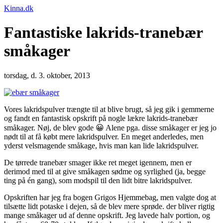
Kinna.dk
Fantastiske lakrids-tranebær
småkager
torsdag, d. 3. oktober, 2013
Vores lakridspulver trængte til at blive brugt, så jeg gik i gemmerne
og fandt en fantastisk opskrift på nogle lækre lakrids-tranebær
småkager. Nøj, de blev gode 😀 Alene pga. disse småkager er jeg jo
nødt til at få købt mere lakridspulver. En meget anderledes, men
yderst velsmagende småkage, hvis man kan lide lakridspulver.
De tørrede tranebær smager ikke ret meget igennem, men er
derimod med til at give småkagen sødme og syrlighed (ja, begge
ting på én gang), som modspil til den lidt bitre lakridspulver.
Opskriften har jeg fra bogen Grigos Hjemmebag, men valgte dog at
tilsætte lidt potaske i dejen, så de blev mere sprøde. der bliver rigtig
mange småkager ud af denne opskrift. Jeg lavede halv portion, og