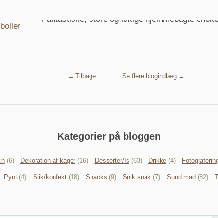
Fantastiske, store og luftige hjemmebagte choko
lørdag, d. 13 oktober, 2012
Tilbage
Se flere blogindlæg
Kategorier på bloggen
ch
(6)
Dekoration af kager
(16)
Desserter/Is
(63)
Drikke
(4)
Fotograferin
Pynt
(4)
Slik/konfekt
(18)
Snacks
(9)
Snik snak
(7)
Sund mad
(82)
T