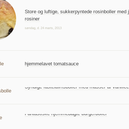
Store og luftige, sukkerpyntede rosinboller med
rosiner
søndag, d. 24 marts, 2013
Fantastiske grove pizzasnegle med grahamsmel
hjemmelavet tomatsauce
lørdag, d. 19 januar, 2013
Syndige fastelavnsboller med masser af vanille
søndag, d. 13 januar, 2013
Fantastiske hjemmebagte burgerboller
lørdag, d. 12 januar, 2013