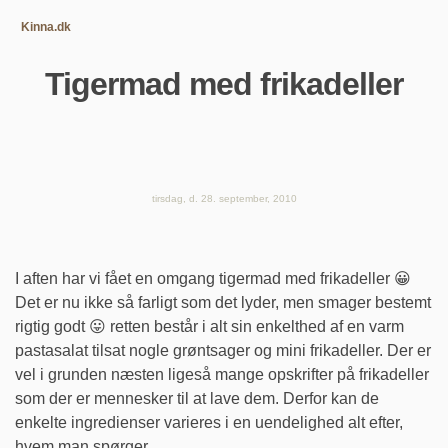
Kinna.dk
Tigermad med frikadeller
tirsdag, d. 28. september, 2010
I aften har vi fået en omgang tigermad med frikadeller 😀
Det er nu ikke så farligt som det lyder, men smager bestemt
rigtig godt 😛 retten består i alt sin enkelthed af en varm
pastasalat tilsat nogle grøntsager og mini frikadeller. Der er
vel i grunden næsten ligeså mange opskrifter på frikadeller
som der er mennesker til at lave dem. Derfor kan de
enkelte ingredienser varieres i en uendelighed alt efter,
hvem man spørger.