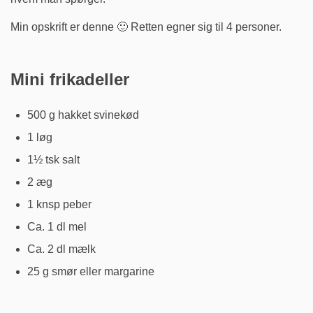
Min opskrift er denne 🙂 Retten egner sig til 4 personer.
Mini frikadeller
500 g hakket svinekød
1 løg
1½ tsk salt
2 æg
1 knsp peber
Ca. 1 dl mel
Ca. 2 dl mælk
25 g smør eller margarine