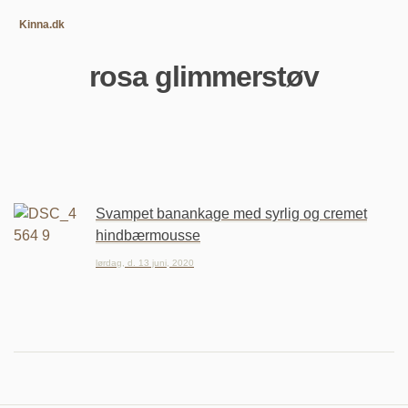
Kinna.dk
rosa glimmerstøv
Svampet banankage med syrlig og cremet
hindbærmousse
lørdag, d. 13 juni, 2020