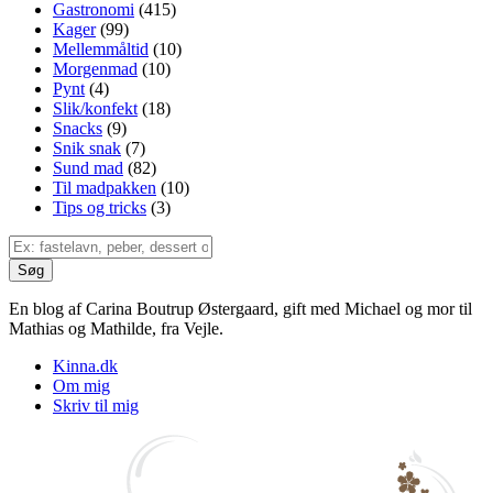
Gastronomi
(415)
Kager
(99)
Mellemmåltid
(10)
Morgenmad
(10)
Pynt
(4)
Slik/konfekt
(18)
Snacks
(9)
Snik snak
(7)
Sund mad
(82)
Til madpakken
(10)
Tips og tricks
(3)
En blog af Carina Boutrup Østergaard, gift med Michael og mor til
Mathias og Mathilde, fra Vejle.
Kinna.dk
Om mig
Skriv til mig