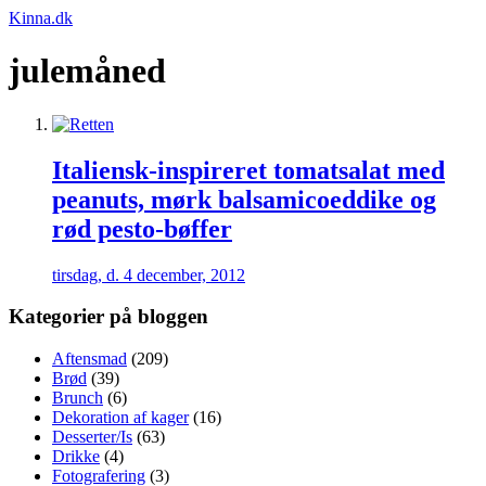
Kinna.dk
julemåned
Italiensk-inspireret tomatsalat med
peanuts, mørk balsamicoeddike og
rød pesto-bøffer
tirsdag, d. 4 december, 2012
Kategorier på bloggen
Aftensmad
(209)
Brød
(39)
Brunch
(6)
Dekoration af kager
(16)
Desserter/Is
(63)
Drikke
(4)
Fotografering
(3)