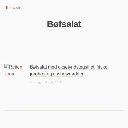
Kinna.dk
Bøfsalat
Bøfsalat med oksetyndstegsfilet, friske
jordbær og cashewnødder
onsdag, d. 6 april, 2011