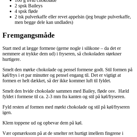
100 g hvid chokolade
2 spsk Baileys
4 spsk fløde
2 tsk pulverkaffe eller revet appelsin (jeg brugte pulverkaffe,
men begge dele kan undlades)
Fremgangsmåde
Start med at lægge formene (gerne nogle i silikone – da det er
nemmere at trykke dem ud) i fryseren, så chokoladen størkner
hurtigere.
Smelt den mørke chokolade og pensel formene godt. Stil formen på
køl/frys i et par minutter og pensel engang til. Det er vigtigt at
formen er helt dækket, så der ikke kommer luft til fyldet.
Smelt den hvide chokolade sammen med Bailey, fløde osv. Hæld
fyldet i formene til ca. 2-3 mm fra kanten og stil på køl/fryseren.
Fyld resten af formen med mørkt chokolade og stil på køl/fryseren
igen.
Klem toppene ud og opbevar dem på køl.
Vær opmærksom på at de smelter ret hurtigt imellem fingrene i