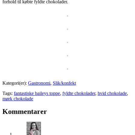
forhold til købte fyldte chokolader.
Kategori(er):
Gastronomi
,
Slik/konfekt
Tags:
fantastiske baileys toppe
,
fyldte chokolader
,
hvid chokolade
,
mørk chokolade
Kommentarer