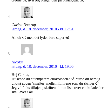
credits på, hvis jeg bruger den på blåååggen. :o)
Carina Boutrup
lørdag, d. 18. december, 2010 - kl. 17:31
Ah ok 🙂 men det lyder bare super 😀
Nicolai
lørdag, d. 18. december, 2010 - kl. 19:06
Hej Carina,
Huskede du at temperere chokoladen? Så burde du nemlig
undgå at den ‘smelter’ mellem fingrene som du skriver 🙂
Jeg vil fluks tilføje opskriften til min liste over chokolade der
skal laves i år!