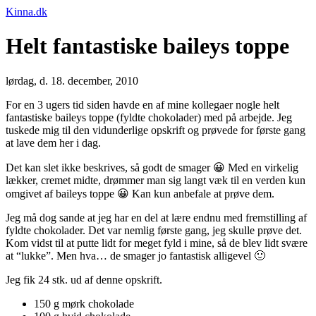
Kinna.dk
Helt fantastiske baileys toppe
lørdag, d. 18. december, 2010
For en 3 ugers tid siden havde en af mine kollegaer nogle helt
fantastiske baileys toppe (fyldte chokolader) med på arbejde. Jeg
tuskede mig til den vidunderlige opskrift og prøvede for første gang
at lave dem her i dag.
Det kan slet ikke beskrives, så godt de smager 😀 Med en virkelig
lækker, cremet midte, drømmer man sig langt væk til en verden kun
omgivet af baileys toppe 😀 Kan kun anbefale at prøve dem.
Jeg må dog sande at jeg har en del at lære endnu med fremstilling af
fyldte chokolader. Det var nemlig første gang, jeg skulle prøve det.
Kom vidst til at putte lidt for meget fyld i mine, så de blev lidt svære
at “lukke”. Men hva… de smager jo fantastisk alligevel 🙂
Jeg fik 24 stk. ud af denne opskrift.
150 g mørk chokolade