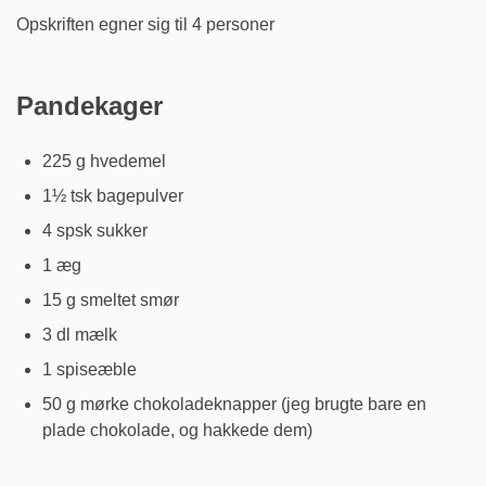
Opskriften egner sig til 4 personer
Pandekager
225 g hvedemel
1½ tsk bagepulver
4 spsk sukker
1 æg
15 g smeltet smør
3 dl mælk
1 spiseæble
50 g mørke chokoladeknapper (jeg brugte bare en
plade chokolade, og hakkede dem)