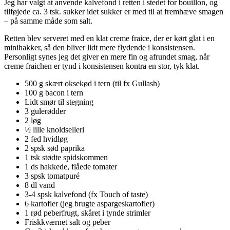
Jeg har valgt at anvende kalvefond i retten i stedet for bouillon, og
tilføjede ca. 3 tsk. sukker idet sukker er med til at fremhæve smagen
– på samme måde som salt.
Retten blev serveret med en klat creme fraice, der er kørt glat i en
minihakker, så den bliver lidt mere flydende i konsistensen.
Personligt synes jeg det giver en mere fin og afrundet smag, når
creme fraichen er tynd i konsistensen kontra en stor, tyk klat.
500 g skært oksekød i tern (til fx Gullash)
100 g bacon i tern
Lidt smør til stegning
3 gulerødder
2 løg
½ lille knoldselleri
2 fed hvidløg
2 spsk sød paprika
1 tsk stødte spidskommen
1 ds hakkede, flåede tomater
3 spsk tomatpuré
8 dl vand
3-4 spsk kalvefond (fx Touch of taste)
6 kartofler (jeg brugte aspargeskartofler)
1 rød peberfrugt, skåret i tynde strimler
Friskkværnet salt og peber