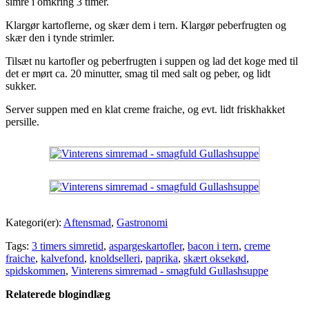
simre i omkring 3 timer.
Klargør kartoflerne, og skær dem i tern. Klargør peberfrugten og
skær den i tynde strimler.
Tilsæt nu kartofler og peberfrugten i suppen og lad det koge med til
det er mørt ca. 20 minutter, smag til med salt og peber, og lidt
sukker.
Server suppen med en klat creme fraiche, og evt. lidt friskhakket
persille.
Kategori(er):
Aftensmad
,
Gastronomi
Tags:
3 timers simretid
,
aspargeskartofler
,
bacon i tern
,
creme
fraiche
,
kalvefond
,
knoldselleri
,
paprika
,
skært oksekød
,
spidskommen
,
Vinterens simremad - smagfuld Gullashsuppe
Relaterede blogindlæg