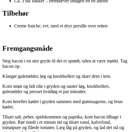
Ca. 3 tsk sukker – fremhæver smagen en en anelse
Tilbehør
Creme fraiche, evt. med et drys persille over retten
Fremgangsmåde
Steg bacon i en stor gryde til det er sprødt, uden at være mørkt. Tag
bacon op.
Klargør gulerødder, løg og knoldselleri og skær dem i tern.
Kom smør og lidt olie i gryden og sauter løg, knoldselleri,
gulerødder og presset hvidløg et par minutter.
Kom herefter kødet i gryden sammen med grøntsagerne, og brun
kødet.
Tilsæt salt, peber, spidskommen og paprika, kom bacon tilbage i
gryden. Rør rundt i et minuts tid og tilsæt vand, kalvefond,
tomatpure og flåede tomater. Læg låg på gryden, og lad det stå og