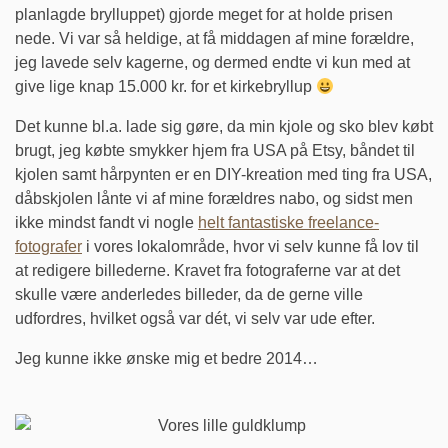
planlagde brylluppet) gjorde meget for at holde prisen
nede. Vi var så heldige, at få middagen af mine forældre,
jeg lavede selv kagerne, og dermed endte vi kun med at
give lige knap 15.000 kr. for et kirkebryllup
Det kunne bl.a. lade sig gøre, da min kjole og sko blev købt
brugt, jeg købte smykker hjem fra USA på Etsy, båndet til
kjolen samt hårpynten er en DIY-kreation med ting fra USA,
dåbskjolen lånte vi af mine forældres nabo, og sidst men
ikke mindst fandt vi nogle
helt fantastiske freelance-
fotografer
i vores lokalområde, hvor vi selv kunne få lov til
at redigere billederne. Kravet fra fotograferne var at det
skulle være anderledes billeder, da de gerne ville
udfordres, hvilket også var dét, vi selv var ude efter.
Jeg kunne ikke ønske mig et bedre 2014…