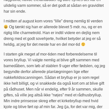
ulidelig varm sommer, så er det godt at sådan en graviditet
har sin ende.
I midten af august kom vores “lille” dreng nemlig til verden
Og tænkt sig han er allerede blevet 5 mdr. nu, og er en
rigtig lille charmetrold. Han er indtil videre en dejlig nem
dreng med et godt sovehjerte, hvilket betyder at jeg er så
heldig, at jeg for det meste har en del mor-tid
I starten gik meget af mor-tiden med forberedelserne til
vores bryllup. Vi valgte nemlig at blive gift sammen med
barnedåben, som løb af stablen 9 uger efter fødslen, og jeg
begyndte derfor allerede planlægningen lige efter
nakkefoldsscanningen. Sådan et bryllup er jo som regel
ikke helt billigt, og vi snakkede da også kort om at blive gift
på rådhuset. Men når vi endelig, efter 9 år sammen, skulle
giftes, så ville jeg altså ikke “nøjes” med et rådhusbryllup.
Min indre prinsesse skreg efter et kirkebryllup med hvid
kjole og blive ført op af min far. Jeg (ja, for det var mig, der