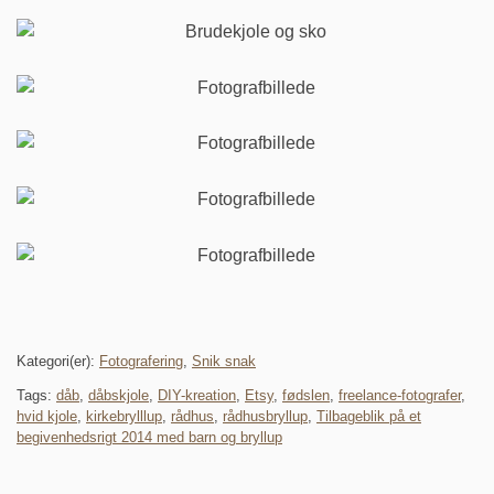
Kategori(er):
Fotografering
,
Snik snak
Tags:
dåb
,
dåbskjole
,
DIY-kreation
,
Etsy
,
fødslen
,
freelance-fotografer
,
hvid kjole
,
kirkebrylllup
,
rådhus
,
rådhusbryllup
,
Tilbageblik på et
begivenhedsrigt 2014 med barn og bryllup