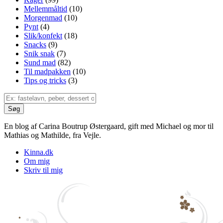
Mellemmåltid
(10)
Morgenmad
(10)
Pynt
(4)
Slik/konfekt
(18)
Snacks
(9)
Snik snak
(7)
Sund mad
(82)
Til madpakken
(10)
Tips og tricks
(3)
En blog af Carina Boutrup Østergaard, gift med Michael og mor til
Mathias og Mathilde, fra Vejle.
Kinna.dk
Om mig
Skriv til mig