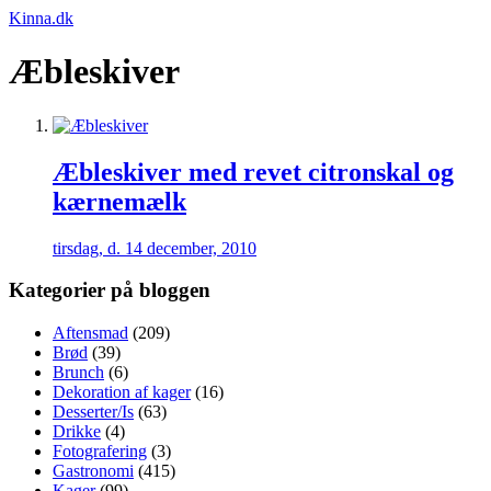
Kinna.dk
Æbleskiver
Æbleskiver med revet citronskal og
kærnemælk
tirsdag, d. 14 december, 2010
Kategorier på bloggen
Aftensmad
(209)
Brød
(39)
Brunch
(6)
Dekoration af kager
(16)
Desserter/Is
(63)
Drikke
(4)
Fotografering
(3)
Gastronomi
(415)
Kager
(99)