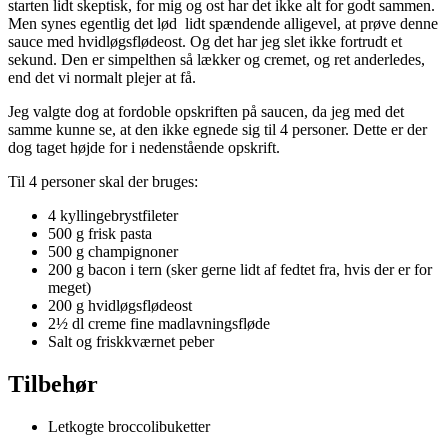
starten lidt skeptisk, for mig og ost har det ikke alt for godt sammen.
Men synes egentlig det lød lidt spændende alligevel, at prøve denne
sauce med hvidløgsflødeost. Og det har jeg slet ikke fortrudt et
sekund. Den er simpelthen så lækker og cremet, og ret anderledes,
end det vi normalt plejer at få.
Jeg valgte dog at fordoble opskriften på saucen, da jeg med det
samme kunne se, at den ikke egnede sig til 4 personer. Dette er der
dog taget højde for i nedenstående opskrift.
Til 4 personer skal der bruges:
4 kyllingebrystfileter
500 g frisk pasta
500 g champignoner
200 g bacon i tern (sker gerne lidt af fedtet fra, hvis der er for
meget)
200 g hvidløgsflødeost
2½ dl creme fine madlavningsfløde
Salt og friskkværnet peber
Tilbehør
Letkogte broccolibuketter