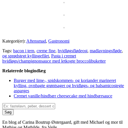
Kategori(er):
Aftensmad
,
Gastronomi
Tags:
bacon i tern
,
creme fine
,
hvidløgsflødeost
,
madlavningsfløde
,
og sprødstegt kyllingefilet
,
Pasta i cremet
hvidløgs/champignonsauce med letkogte broccolibuketter
Relaterede blogindlæg
Burger med lime-, spidskommen- og koriander marineret
kylling, ovnbagte grøntsager og hvidløgs- og balsamicostegte
asparges
Cremet vanille/hindbær cheesecake med hindbærsauce
En blog af Carina Boutrup Østergaard, gift med Michael og mor til
Mathias og Mathilde, fra Vejle.